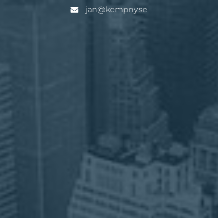
jan@kempny.se