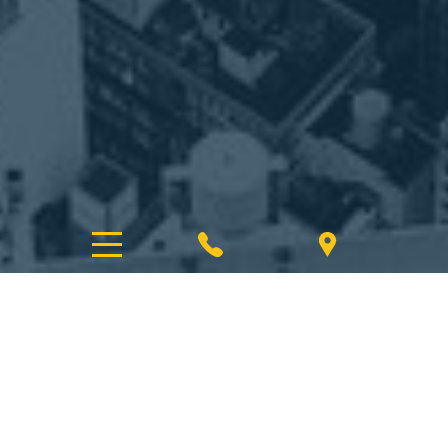
KONTAKT
Juristfirman Jan Kempny AB
Grev Turegatan 73
,
Stockholm